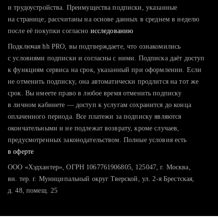
тратите много времени на поиск и вручную поднимаете
и трудоустройства. Преимущества подписки, указанные
резюме
на странице, рассчитаны на основе данных в среднем в неделю
после её покупки согласно
хотите сравнить себя с конкурентами и оценить шансы
исследованию
Подключая hh PRO, вы подтверждаете, что ознакомились
с условиями подписки и согласны с ними. Подписка даёт доступ
к функциям сервиса на срок, указанный при оформлении. Если
не отменить подписку, она автоматически продлится на тот же
срок. Вы имеете право в любое время отменить подписку
в личном кабинете — доступ к услугам сохранится до конца
оплаченного периода. Все платежи за подписку являются
окончательными и не подлежат возврату, кроме случаев,
предусмотренных законодательством. Полные условия есть
в оферте
ООО «Хэдхантер», ОГРН 1067761906805, 125047, г. Москва,
вн. тер. г. Муниципальный округ Тверской, ул. 2-я Брестская,
д. 48, помещ. 25