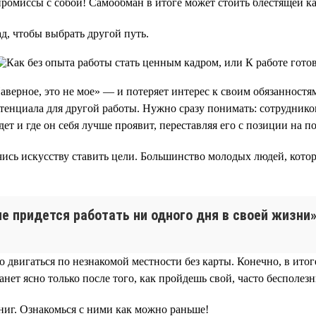
мпромиссы с собой! Самообман в итоге может стоить блестящей к
ад, чтобы выбрать другой путь.
аверное, это не мое» — и потеряет интерес к своим обязанностя
потенциала для другой работы. Нужно сразу понимать: сотрудник
дет и где он себя лучше проявит, переставляя его с позиции на п
учись искусству ставить цели. Большинство молодых людей, кот
не придется работать ни одного дня в своей жизни»
 двигаться по незнакомой местности без карты. Конечно, в итог
анет ясно только после того, как пройдешь свой, часто бесполез
ниг. Ознакомься с ними как можно раньше!