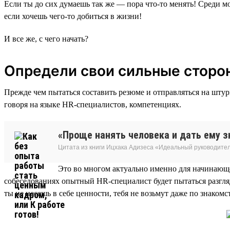
Если ты до сих думаешь так же — пора что-то менять! Среди 
если хочешь чего-то добиться в жизни!
И все же, с чего начать?
Определи свои сильные сторо
Прежде чем пытаться составить резюме и отправляться на штур
говоря на языке HR-специалистов, компетенциях.
«Проще нанять человека и дать ему зн
Цитата из книги Ицхака Адизеса «Идеальный руководите
Это во многом актуально именно для начинающе
собеседованиях опытный HR-специалист будет пытаться разгля
ты не несешь в себе ценности, тебя не возьмут даже по знакомс