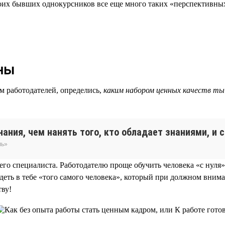
моих бывших однокурсников все еще много таких «перспективных
ны
м работодателей, определись,
каким набором ценных качеств ты
ания, чем нанять того, кто обладает знаниями, и с
ль»
го специалиста. Работодателю проще обучить человека «с нуля»
деть в тебе «того самого человека», который при должном вним
тву!