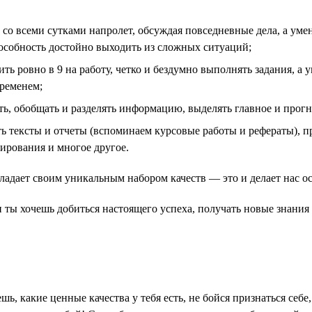
со всеми сутками напролет, обсуждая повседневные дела, а умен
пособность достойно выходить из сложных ситуаций;
ть ровно в 9 на работу, четко и бездумно выполнять задания, а 
временем;
, обобщать и разделять информацию, выделять главное и прогн
 тексты и отчеты (вспоминаем курсовые работы и рефераты), пр
мирования и многое другое.
бладает своим уникальным набором качеств — это и делает нас 
сли ты хочешь добиться настоящего успеха, получать новые знани
ешь, какие ценные качества у тебя есть, не бойся признаться се