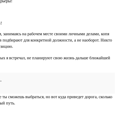
арьеры!
м, занимаясь на рабочем месте своими личными делами, копя
ов подбирают для конкретной должности, а не наоборот. Никто
озицию.
орых я встречал, не планируют свою жизнь дальше ближайшей
.
е ты сможешь выбраться, но вот куда приведет дорога, сколько
ный путь.