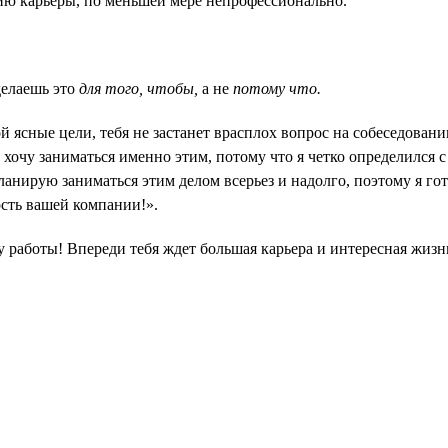
ию карьеры, по меньшей мере непрофессионально.
делаешь это
для того, чтобы,
а не
потому что.
 ясные цели, тебя не застанет врасплох вопрос на собеседован
хочу заниматься именно этим, потому что я четко определился с
планирую заниматься этим делом всерьез и надолго, поэтому я го
сть вашей компании!».
 работы! Впереди тебя ждет большая карьера и интересная жизн