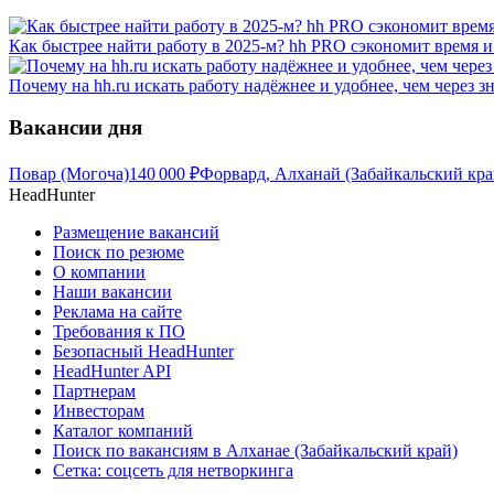
Как быстрее найти работу в 2025-м? hh PRO сэкономит время 
Почему на hh.ru искать работу надёжнее и удобнее, чем через 
Вакансии дня
Повар (Могоча)
140 000
₽
Форвард, Алханай (Забайкальский кра
HeadHunter
Размещение вакансий
Поиск по резюме
О компании
Наши вакансии
Реклама на сайте
Требования к ПО
Безопасный HeadHunter
HeadHunter API
Партнерам
Инвесторам
Каталог компаний
Поиск по вакансиям в Алханае (Забайкальский край)
Сетка: соцсеть для нетворкинга