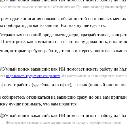
зные названия вакансий с похожими обязанностями. При отклике всегда можно выбрать
громоздкие описания навыков, обязанностей на прошлых местах
 подбирать для вас вакансии. Вот как лучше сделать:
абстрактных названий вроде «менеджер», «разработчик», «опера
 Посмотрите, как компании называют вашу должность, и напиши
ения, которые требуют работодатели в интересующих вас ваканс
ются
на должности кредитного специалиста
. Их работодатели на hh.ru всегда указывают 
формат работы (удалёнка или офис), график (полный или неполн
 собираетесь откликаться на вакансию сразу, но она вам пригляну
иску лучше понимать, что вам нравится.
Неинтересные вакансии можно скрыть, нажав на иконку с перечёркнутым глазом