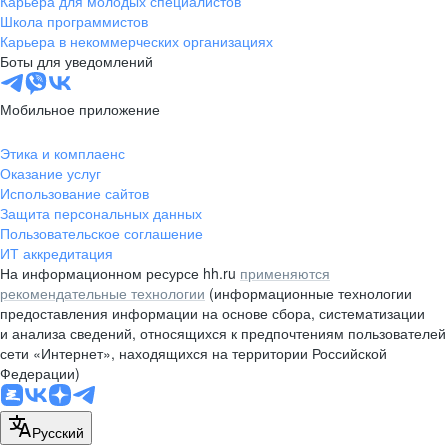
Карьера для молодых специалистов
pr@nsk.hh.ru
Школа программистов
Карьера в некоммерческих организациях
Минск
Боты для уведомлений
пр-т Дзержинского, д. 57,
10 этаж, помещение 45-1
Мобильное приложение
+375 (17)
336-03-02
Этика и комплаенс
pr@rabota.by
Оказание услуг
Использование сайтов
Алматы
Защита персональных данных
Пользовательское соглашение
пр. Абая, д. 151, БЦ Алатау,
ИТ аккредитация
12 этаж, офис 1209
На информационном ресурсе hh.ru
применяются
+7 727 232-13-13
рекомендательные технологии
(информационные технологии
pr@headhunter.com.kz
предоставления информации на основе сбора, систематизации
и анализа сведений, относящихся к предпочтениям пользователей
сети «Интернет», находящихся на территории Российской
Федерации)
Русский