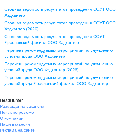
Сводная ведомость результатов проведения СОУТ ООО
Воронеж
Хэдхантер
Сводная ведомость результатов проведения СОУТ ООО
ул. Комиссаржевской, д. 10,
Хэдхантер (2026)
офис 1212
Сводная ведомость результатов проведения СОУТ
+7 473 280-05-05
Ярославский филиал ООО Хэдхантер
pr@vrn.hh.ru
Перечень рекомендуемых мероприятий по улучшению
условий труда ООО Хэдхантер
Казань
Перечень рекомендуемых мероприятий по улучшению
ул. Спартаковская, д. 2А, этаж 3,
условий труда ООО Хэдхантер (2026)
помещение 15
Перечень рекомендуемых мероприятий по улучшению
условий труда Ярославский филиал ООО Хэдхантер
+7 843 212-12-50
pr@kzn.hh.ru
HeadHunter
Размещение вакансий
Екатеринбург
Поиск по резюме
ул. Боевых Дружин, стр. 20,
О компании
5 этаж, офис 505, 521
Наши вакансии
Реклама на сайте
+7 343 226-79-99