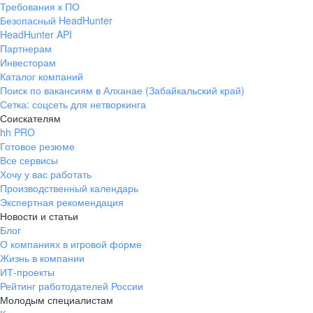
Требования к ПО
pr@ural.hh.ru
Безопасный HeadHunter
HeadHunter API
Краснодар
Партнерам
Инвесторам
ул. Янковского, д. 169, 7 этаж,
Каталог компаний
706 каб.
Поиск по вакансиям в Алханае (Забайкальский край)
+7 861 205-55-57
Сетка: соцсеть для нетворкинга
pr@krd.hh.ru
Соискателям
hh PRO
Готовое резюме
Владивосток
Все сервисы
пер. Ланинский д. 4, офис 3.4
Хочу у вас работать
Производственный календарь
+7 423 202-33-28
Экспертная рекомендация
pr@dv.hh.ru
Новости и статьи
Блог
Новосибирск
О компаниях в игровой форме
Жизнь в компании
ул. Большевистская, д. 35,
ИТ-проекты
помещение 21
Рейтинг работодателей России
+7 383 207-94-64
Молодым специалистам