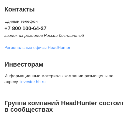
Контакты
Единый телефон
+7 800 100-64-27
звонок из регионов России бесплатный
Региональные офисы HeadHunter
Москва
Инвесторам
внутригородская территория
Информационные материалы компании размещены по
Муниципальный округ Тверской,
адресу:
investor.hh.ru
2-я Брестская ул., д. 48,
помещение 25
+7 495 974-64-27
Группа компаний HeadHunter состоит
+7 495 980-64-27
в сообществах
+7 495 134-92-24
press@hh.ru