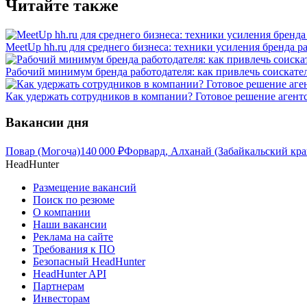
Читайте также
MeetUp hh.ru для среднего бизнеса: техники усиления бренда р
Рабочий минимум бренда работодателя: как привлечь соискател
Как удержать сотрудников в компании? Готовое решение агент
Вакансии дня
Повар (Могоча)
140 000
₽
Форвард, Алханай (Забайкальский кра
HeadHunter
Размещение вакансий
Поиск по резюме
О компании
Наши вакансии
Реклама на сайте
Требования к ПО
Безопасный HeadHunter
HeadHunter API
Партнерам
Инвесторам