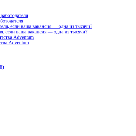
аботодателя
я, если ваша вакансия — одна из тысячи?
ства Adventum
й)