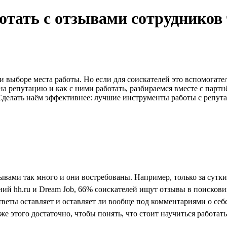
тать с отзывами сотрудников т
 выборе места работы. Но если для соискателей это вспомогат
на репутацию и как с ними работать, разбираемся вместе с па
делать наём эффективнее: лучшие инструменты работы с репут
зывами так много и они востребованы. Например, только за сутк
ний hh.ru и Dream Job, 66% соискателей ищут отзывы в поискови
тветы оставляет и оставляет ли вообще под комментариями о себе
же этого достаточно, чтобы понять, что стоит научиться работат