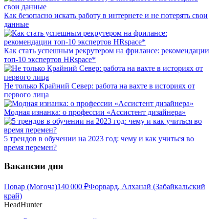
Как безопасно искать работу в интернете и не потерять свои
данные
Как стать успешным рекрутером на фрилансе: рекомендации
топ-10 экспертов HRspace*
Не только Крайний Север: работа на вахте в историях от
первого лица
Модная изнанка: о профессии «Ассистент дизайнера»
5 трендов в обучении на 2023 год: чему и как учиться во
время перемен?
Вакансии дня
Повар (Могоча)
140 000
₽
Форвард, Алханай (Забайкальский
край)
HeadHunter