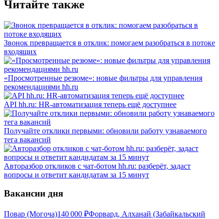
Читайте также
Звонок превращается в отклик: помогаем разобраться в потоке
входящих
«Просмотренные резюме»: новые фильтры для управления
рекомендациями hh.ru
API hh.ru: HR-автоматизация теперь ещё доступнее
Получайте отклики первыми: обновили работу узнаваемого
тега вакансий
Авторазбор откликов с чат-ботом hh.ru: разберёт, задаст
вопросы и ответит кандидатам за 15 минут
Вакансии дня
Повар (Могоча)
140 000
₽
Форвард, Алханай (Забайкальский