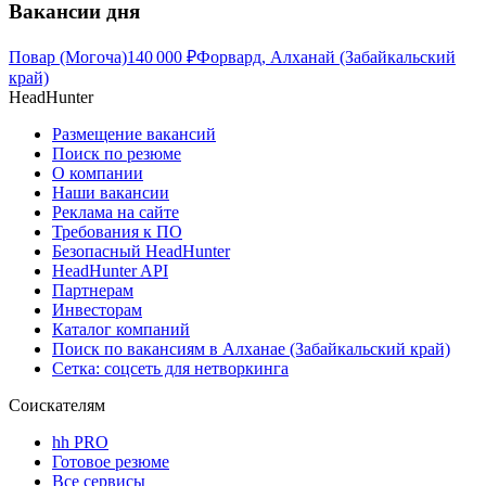
Вакансии дня
Повар (Могоча)
140 000
₽
Форвард, Алханай (Забайкальский
край)
HeadHunter
Размещение вакансий
Поиск по резюме
О компании
Наши вакансии
Реклама на сайте
Требования к ПО
Безопасный HeadHunter
HeadHunter API
Партнерам
Инвесторам
Каталог компаний
Поиск по вакансиям в Алханае (Забайкальский край)
Сетка: соцсеть для нетворкинга
Соискателям
hh PRO
Готовое резюме
Все сервисы