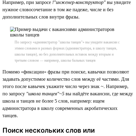
Например, при запросе
!"инженер-конструктор"
вы увидите
нужное словосочетание в том же падеже, числе и без
дополнительных слов внутри фразы.
По запросу «администратор "школы танцев"» вы увидите вакансии с
этими словами в разных формах (администратора, в школу танцев,
школы танцев), но без дополнительных вставок между вторым и
третьим словом — например, школы бальных танцев
Помимо «фиксации» фразы при поиске, кавычки позволяют
задавать допустимое количество слов между её частями. Для
этого после кавычек укажите число через знак ~. Например,
по запросу
"школа танцев"~5
вы найдёте вакансии, где между
школа и танцев не более 5 слов, например: ищем
администратора в школу современных акробатических
танцев.
Поиск нескольких слов или