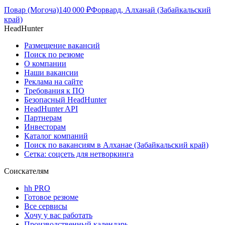
Повар (Могоча)
140 000
₽
Форвард, Алханай (Забайкальский
край)
HeadHunter
Размещение вакансий
Поиск по резюме
О компании
Наши вакансии
Реклама на сайте
Требования к ПО
Безопасный HeadHunter
HeadHunter API
Партнерам
Инвесторам
Каталог компаний
Поиск по вакансиям в Алханае (Забайкальский край)
Сетка: соцсеть для нетворкинга
Соискателям
hh PRO
Готовое резюме
Все сервисы
Хочу у вас работать
Производственный календарь