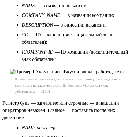
NAME
— в названии вакансии;
COMPANY_NAME
— в названии компании;
DESCRIPTION
— в описании вакансии;
!ID
— ID вакансии (восклицательный знак
обязателен);
!COMPANY_ID
— ID компании (восклицательный
знак обязателен).
ID компании можно найти, если перейти на страницу работодателя и
заглянуть в поисковую строку. ID компании «Вкусвилл» как
работодателя — 816144
Регистр букв — заглавные или строчные — в названии
операторов неважен. Главное — поставить после них
двоеточие.
NAME:инженер