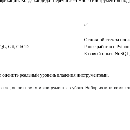
ификации. Когда кандидат перечисляет много инструментов подр
✅
Основной стек за после
SQL, Git, CI/CD
Ранее работал с Python
Базовый опыт: NoSQL,
 оценить реальный уровень владения инструментами.
 всего, он не знает эти инструменты глубоко. Набор из пяти-семи 