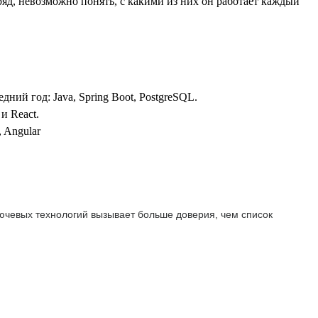
яд, невозможно понять, с какими из них он работает каждый
дний год: Java, Spring Boot, PostgreSQL.
 и React.
 Angular
ключевых технологий вызывает больше доверия, чем список