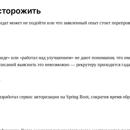
сторожить
идат может не подойти или что заявленный опыт стоит перепров
анде» или «работал над улучшением» не дают понимания, что им
описаний выяснить это невозможно — рекрутеру приходится гадат
✅
азработал сервис авторизации на Spring Boot, сократив время об