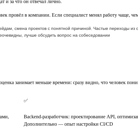
т и за что он отвечал лично.
век провёл в компании. Если специалист менял работу чаще, чем 
рейдам, смена проектов с понятной причиной. Частые переходы из 
 неочевидны, лучше обсудить вопрос на собеседовании
оценка занимает меньше времени: сразу видно, что человек пони
✅
ами,
Backend-разработчик: проектирование API, оптимиза
Дополнительно — опыт настройки CI/CD