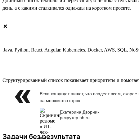
Длинный список технологий через запятую не показатель квал
день, а с какими сталкивался однажды на коротком проекте.
❌
Java, Python, React, Angular, Kubernetes, Docker, AWS, SQL, No
Структурированный список показывает приоритеты и помогает
Если кандидат пишет, что владеет всем, скорее
на множество строк
Екатерина Дворник
рекрутер hh.ru
Задачи без результата