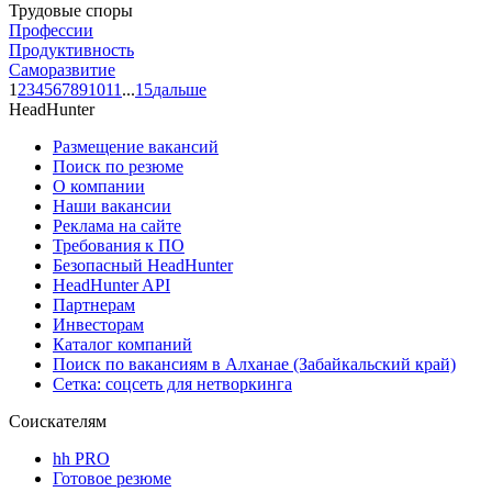
Трудовые споры
Профессии
Продуктивность
Саморазвитие
1
2
3
4
5
6
7
8
9
10
11
...
15
дальше
HeadHunter
Размещение вакансий
Поиск по резюме
О компании
Наши вакансии
Реклама на сайте
Требования к ПО
Безопасный HeadHunter
HeadHunter API
Партнерам
Инвесторам
Каталог компаний
Поиск по вакансиям в Алханае (Забайкальский край)
Сетка: соцсеть для нетворкинга
Соискателям
hh PRO
Готовое резюме