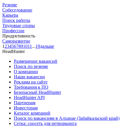
Резюме
Собеседование
Карьера
Поиск работы
Трудовые споры
Профессии
Продуктивность
Саморазвитие
1
2
3
4
5
6
7
8
9
10
11
...
19
дальше
HeadHunter
Размещение вакансий
Поиск по резюме
О компании
Наши вакансии
Реклама на сайте
Требования к ПО
Безопасный HeadHunter
HeadHunter API
Партнерам
Инвесторам
Каталог компаний
Поиск по вакансиям в Алханае (Забайкальский край)
Сетка: соцсеть для нетворкинга