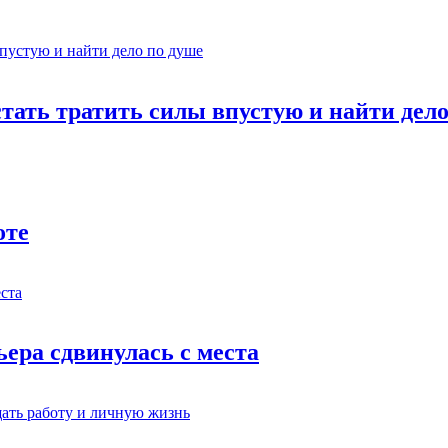
стать тратить силы впустую и найти дел
оте
ьера сдвинулась с места