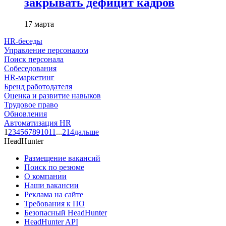
закрывать дефицит кадров
17 марта
HR-беседы
Управление персоналом
Поиск персонала
Собеседования
HR-маркетинг
Бренд работодателя
Оценка и развитие навыков
Трудовое право
Обновления
Автоматизация HR
1
2
3
4
5
6
7
8
9
10
11
...
214
дальше
HeadHunter
Размещение вакансий
Поиск по резюме
О компании
Наши вакансии
Реклама на сайте
Требования к ПО
Безопасный HeadHunter
HeadHunter API