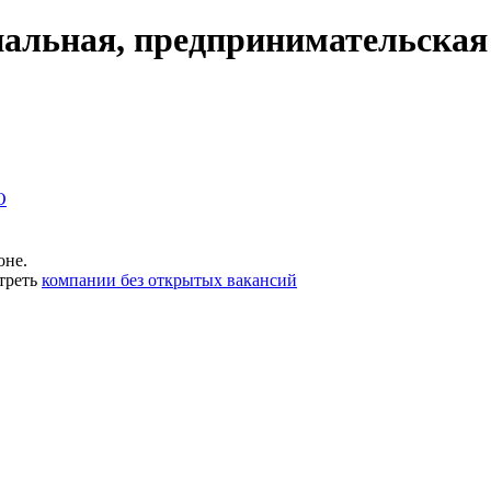
альная, предпринимательская
О
оне.
треть
компании без открытых вакансий