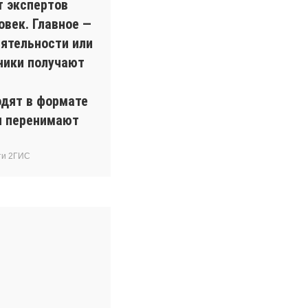
т экспертов
овек. Главное —
ятельности или
ники получают
одят в формате
ки перенимают
ти 2ГИС