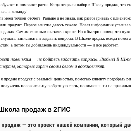
 обучают и помогают расти. Когда открыли набор в Школу продаж, это ст
пала в команду!
а моей точкой отсчета. Раньше я не знала, как разговаривать с клиентом:
 или продукт. Первое занятие далось тяжело. Новая информация усваивала
родажах. Самым сложным оказался скрипт. Но я быстро поняла, что нуж
т слушать, записывать и задавать вопросы. В Школе продаж всегда помога
астям, а потом ты добавляешь индивидуальности — и все работает.
овет новеньким — не бойтесь задавать вопросы. Любые! В Шко
перты, которые горят своим делом и вдохновляют.
 я продаю продукт с реальной ценностью, помогаю клиенту подобрать р
а получаешь положительную обратную связь, понимаешь: ты на правильн
 Школа продаж в 2ГИС
 продаж — это проект нашей компании, который д