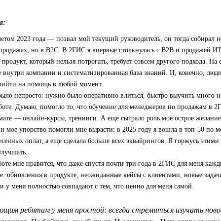
а:
етом 2023 года — позвал мой текущий руководитель, он тогда собирал н
 продажах, но в B2C. В 2ГИС я впервые столкнулась с B2B и продажей ИТ
продукт, который нельзя потрогать, требует совсем другого подхода. На 
 внутри компании и систематизированная база знаний. И, конечно, люди
прийти на помощь в любой момент.
было непросто: нужно было оперативно влиться, быстро выучить много 
боте. Думаю, помогло то, что обучение для менеджеров по продажам в 
ате — онлайн-курсы, тренинги. А еще сыграло роль мое острое желание 
 и мое упорство помогли мне вырасти: в 2025 году я вошла в топ‑50 по 
есенных оплат, а еще сделала больше всех эквайрингов. Я горжусь этими
улучшать.
боте мне нравится, что даже спустя почти три года в 2ГИС для меня кажд
е: обновления в продукте, неожиданные кейсы с клиентами, новые задач
 у меня полностью совпадают с тем, что ценно для меня самой.
щим ребятам у меня простой: всегда стремиться изучать новое 