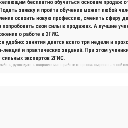
желающим бесплатно обучиться основам продаж о
 Подать заявку и пройти обучение может любой чел
ление освоить новую профессию, сменить сферу де
о попробовать свои силы в продажах. А лучшие уче
ожение о работе в 2ГИС.
я удобно: занятия длятся всего три недели и прох
н-лекций и практических заданий. При этом учени
у сильных экспертов 2ГИС.
ембель, руководитель направления по работе с персоналом региональной се