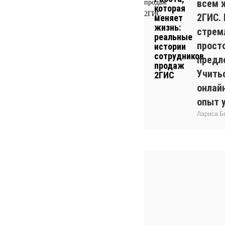
всем 
2ГИС.
стрем
прост
предл
Учитьс
онлай
опыт 
Лариса Б