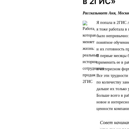
в 2ГИС»
Рассказывает Аня, Москв
Я попала в 2ГИС л
я тоже работала в
было непривычно: 
понятное обучение
и их готовность 
В первые месяцы 
применить ее в ра
и интересном форм
Все эти трудности
по количеству зан
дальше их только 
Больше всего в ра
новое и интересно
ценности компании
Совет начинаю