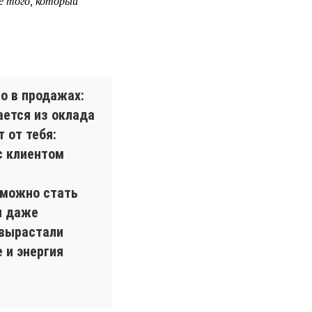
е того, который
о в продажах:
ается из оклада
 от тебя:
с клиентом
 можно стать
и даже
 вырастали
 и энергия