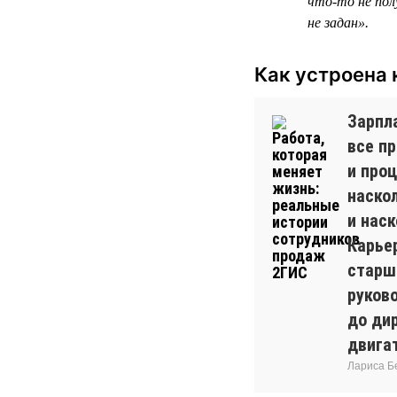
что-то не пол
не задан».
Как устроена 
Зарпла
все п
и проц
наско
и наск
Карье
старш
руков
до дир
двига
Лариса Б