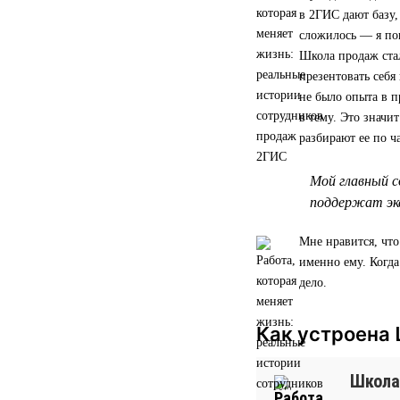
в 2ГИС дают базу,
сложилось — я по
Школа продаж стал
презентовать себя
не было опыта в п
в тему. Это значи
разбирают ее по ч
Мой главный с
поддержат экс
Мне нравится, что
именно ему. Когд
дело.
Как устроена
Школа