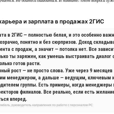
учается. Не бойтесь ошибиться. И помните: «Нет вопроса хуж
карьера и зарплата в продажах 2ГИС
та в 2ГИС — полностью белая, и это особенно важн
розрачно, понятно и без сюрпризов. Доход складыв
ента с продаж, а значит — потолка нет. Все зависит
лько ты заряжен, как умеешь выстраивать диалог 
олько готов расти.
рный рост — не просто слова. Уже через 9 месяцев
им менеджером, а дальше — ведущим, ключевым 
одителем группы. Есть примеры, когда менеджеры
екторов филиалов. Все реально, если есть желание
ться вперед.
ембель, руководитель направления по работе с персоналом РС