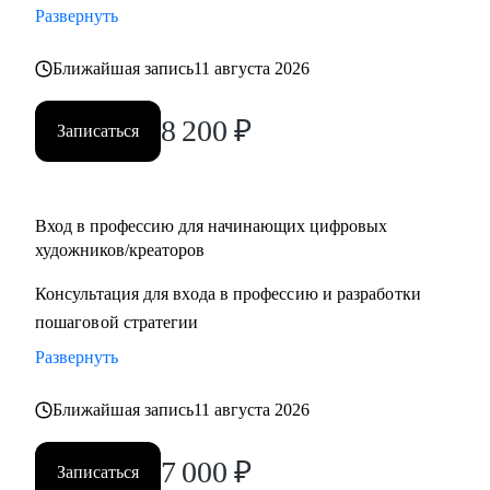
Развернуть
для правительства Дубая
• Создал AR-фильтры с охватом более 1М
Ближайшая запись
11 августа 2026
С чем могу помочь:
8 200
₽
Записаться
• побороть страхи неизвестности и мнимой сложности
творческой работы
• определиться с направлением в искусстве
• создать ступенчатую программу развития тебя, как
Вход в профессию для начинающих цифровых
художников/креаторов
художника
• провести разбор портфолио, помочь с составлением CV
Консультация для входа в профессию и разработки
• дать советы по прохождению собеседований и провести
пошаговой стратегии
репетиции
Развернуть
• провести ревью тестовых заданий, дать рекомендации
перед отправкой работодателю
Ближайшая запись
11 августа 2026
• познакомить с AI инструментами и вместе внедрить их в
твой рабочий процесс
7 000
₽
Записаться
• обучить с нуля работать в 3D, 3D-сканированием, AR,