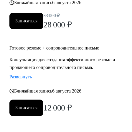
Ближайшая запись
6 августа 2026
• строительство, промышленность, производство
нефтегазовая отрасль;
33 000
₽
• закупки, cнабжение, логистика, ВЭД;
Записаться
28 000
₽
• продажи, HoReCa;
• административное управление;
• HR, психология, образование.
Готовое резюме + сопроводительное письмо
Консультация для создания эффективного резюме и
продающего сопроводительного письма.
Развернуть
Ближайшая запись
6 августа 2026
12 000
₽
Записаться