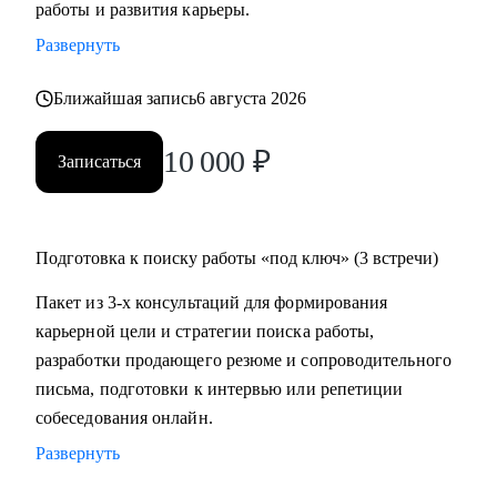
работы и развития карьеры.
время на ее поиск, увеличить поток предложений, выйти
Развернуть
на новый уровень дохода.
• Составить пошаговый план для достижения любой
Ближайшая запись
6 августа 2026
Вашей карьерной цели.
• Провести аудит и составить убедительное резюме, чтобы
10 000
₽
Записаться
в Вас увидели серьезно настроенного и сильного
кандидата.
• За одну консультацию исправить ошибки и устранить
барьеры на пути к работе мечты.
Подготовка к поиску работы «под ключ» (3 встречи)
• Уверенно презентовать свой опыт, показать свое
Пакет из 3-х консультаций для формирования
преимущество перед другими кандидатами.
карьерной цели и стратегии поиска работы,
• Решить любую карьерную задачу (смена профессии,
разработки продающего резюме и сопроводительного
грейда, перерывы в работе, выход из декрета, возраст 45+ и
письма, подготовки к интервью или репетиции
др.)
собеседования онлайн.
Развернуть
Кому могу помочь:
Топ-менеджерам, руководителям и экспертам из отраслей: