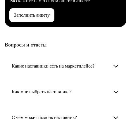
Расскажите нам о своем опыте в анкете
Заполнить анкету
Вопросы и ответы
Какие наставники есть на маркетплейсе?
Карьерные наставники — это HR-
специалисты, карьерные консультанты,
Как мне выбрать наставника?
психологи, резюмерайтеры и менторы.
Умный поиск поможет в три клика выбрать
Менторы работают в ИТ, дизайне, других
наставника для достижения вашей цели.
С чем может помочь наставник?
узкоспециализированных сферах. Они
помогут прокачать навыки, построить