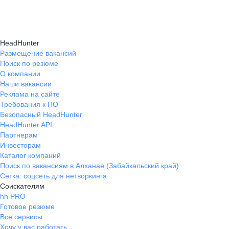
Консультация при смене профессии помогает
нужные работодателям.
текущем месте работы и о том, кому он будет
выявить подходящую сферу деятельности,
полезен, с какими запросами работает.
определить необходимые навыки, подготовить
Вы точно найдёте того, кто вам нужен!
HeadHunter
стратегию обучения и трудоустройства для
Размещение вакансий
Поиск по резюме
уверенного перехода.
О компании
Наши вакансии
Реклама на сайте
Требования к ПО
Безопасный HeadHunter
HeadHunter API
Партнерам
Инвесторам
Каталог компаний
Поиск по вакансиям в Алханае (Забайкальский край)
Сетка: соцсеть для нетворкинга
Соискателям
hh PRO
Готовое резюме
Все сервисы
Хочу у вас работать