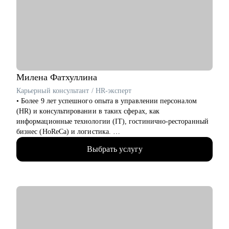
• Продуктовый менеджмент
• Проектный офис
• Продажи и развитие бизнеса / обслуживание клиентов
• Поддержка
• Customer Experience
• Операции
Милена
Фатхуллина
Карьерный консультант / HR-эксперт
• Более 9 лет успешного опыта в управлении персоналом
(HR) и консультировании в таких сферах, как
информационные технологии (IT), гостинично-ресторанный
бизнес (HoReCa) и логистика.
• Провела свыше 500 интервью на различные позиции в
Выбрать услугу
средних и крупных российских компаниях.
• Имею личный опыт карьерного роста от стажера до
руководителя команды (Team Lead).
• Обладаю опытом работы в роли нанимающего руководителя.
С чем помогу:
• Определить вашу мотивацию для нового карьерного шага и
сформировать приоритеты для будущей роли.