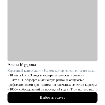
networking.
• Сформулировать карьерную цель и разработать план для ее
достижения.
Кому могу помочь:
• Специалистам всех уровней в сфере e-commerce.
• Менеджерам по продажам и по работе с клиентами.
• Руководителям бизнеса, отделов.
Алена
Мудрова
Карьерный консультант / Резюмерайтер (специалист по подготовке резюме) / HR-эксперт
• 10 лет в HR и 3 года в карьерном консультировании.
• 5 лет в IT-подборе: анализирую рынок и общаюсь с
профессионалами для понимания ключевых аспектов карьеры.
• 1000+ собеседований за последний год с IT: знаю, что ищут
работодатели и как повысить вашу конкурентоспособность.
Выбрать услугу
• Помогаю соискателям эффективно презентовать себя для
получения желаемого оффера и трудоустройства в