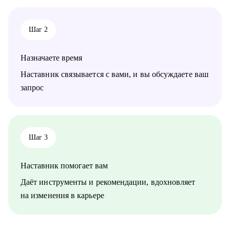
• Тем, кто хочет найти подработку на удалёнке или фрилансе
Я знаю рынок контента изнутри, вижу потенциал в опыте и
Шаг 2
верю в каждого, с кем работала лично. Мне важно помочь
тебе увидеть твои сильные стороны, понять, куда двигаться
дальше, и собрать реалистичный план развития.
Назначаете время
Наставник связывается с вами, и вы обсуждаете ваш
запрос
Шаг 3
Наставник помогает вам
Даёт инструменты и рекомендации, вдохновляет
на изменения в карьере