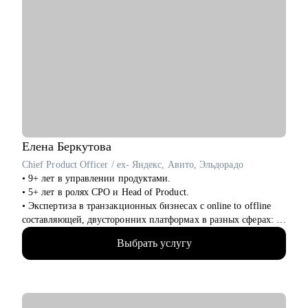
Елена
Беркутова
Chief Product Officer / ex- Яндекс, Авито, Эльдорадо
• 9+ лет в управлении продуктами.
• 5+ лет в ролях CPO и Head of Product.
• Экспертиза в транзакционных бизнесах с online to offline
составляющей, двусторонних платформах в разных сферах: e-
com, retail, travel, hr tech, classified.
Выбрать услугу
• Максимальный масштаб команд в управлении 300+ человек.
• Провела 200+ собеседований.
• Наняла 40+ сотрудников.
• Провела 100+ консультаций.