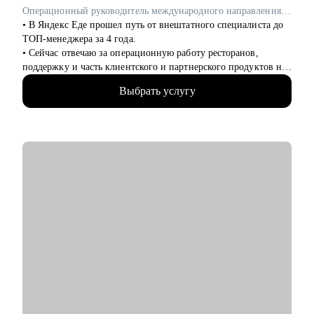
Операционный руководитель международного направления в Яндекс Еда / ex-Uber Eats
• В Яндекс Еде прошел путь от внештатного специалиста до
ТОП-менеджера за 4 года.
• Сейчас отвечаю за операционную работу ресторанов,
поддержку и часть клиентского и партнерского продуктов на
международных рынках. ex-Uber
Выбрать услугу
• Руковожу командой в 330+ человек
• Провел 300+ интервью
С чем помогу:
• Подготовка к отбору в компанию мечты (от поиска
вакансий, резюме до получения оффера)
• Составление индивидуального плана развития карьеры
• Аудит сильных и слабых сторон и навыков и составление
плана развитие
• Обратная связь на рабочий кейс (коммуникация с
коллегами, достижение целей, аудит процессов итд)
• Работа с командой, построение эффективных команд
Кому могу помочь:
Junior/Middle/Senior специалистам, Лидам команд и отделов,
CEO по направлениям: