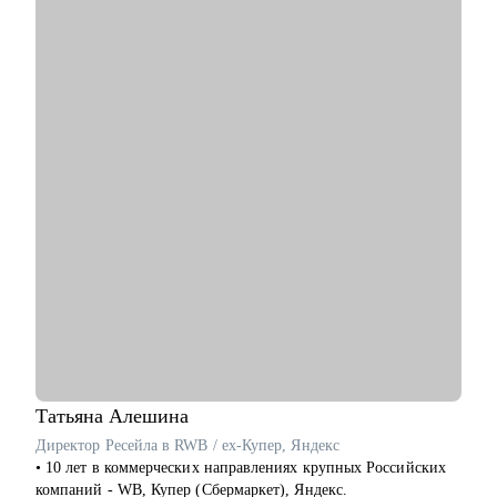
С чем помогу:
• Перейти в product трек из другой сферы.
• Оценить свои навыки и составить индивидуальный план
развития.
• Написать сильное резюме.
• Подготовиться к собеседованию и получить оффер.
• Сформировать стратегию развития продукта.
• Организовать процессы discovery, delivery, steakholder
management.
• Сформировать оргструктуру и выстроить процесс найма.
Кому могу помочь:
• Менеджерам продукта разного уровня.
• C-level и Head of Product
• Стартапам.
• Тем, кто планирует смену карьерного трека в product.
Татьяна
Алешина
Директор Ресейла в RWB / ex-Купер, Яндекс
• 10 лет в коммерческих направлениях крупных Российских
компаний - WB, Купер (Сбермаркет), Яндекс.