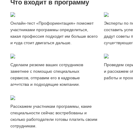
Что входит в программу
Создание
Профориентация сотрудников
резюме
Онлайн-тест «Профориентация» поможет
Эксперты по п
участниками программы определиться,
составить усп
какая профессия подходит им больше всего
дадут советы 
и куда стоит двигаться дальше.
существующег
Продвижение
Вебинары
резюме
и мастер-
Cделаем резюме ваших сотрудников
Проведем сер
заметнее с помощью специальных
и расскажем о
сервисов, отправим его в кадровые
работы и прох
агентства и подходящие компании.
Обзор
рынка труда
Расскажем участникам программы, какие
специальности сейчас востребованы и
сколько работодатели готовы платить своим
сотрудникам.