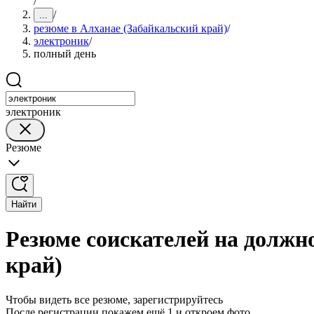
/
/
...
резюме в Алханае (Забайкальский край)
/
электроник
/
полный день
электроник
Резюме
Найти
Резюме соискателей на должн
край)
Чтобы видеть все резюме, зарегистрируйтесь
После регистрации покажем ещё 1 и откроем фото