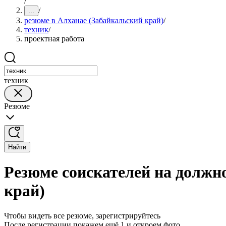
/
/
...
резюме в Алханае (Забайкальский край)
/
техник
/
проектная работа
техник
Резюме
Найти
Резюме соискателей на должн
край)
Чтобы видеть все резюме, зарегистрируйтесь
После регистрации покажем ещё 1 и откроем фото