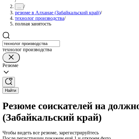
/
/
...
резюме в Алханае (Забайкальский край)
/
технолог производства
/
полная занятость
технолог производства
Резюме
Найти
Резюме соискателей на должно
(Забайкальский край)
Чтобы видеть все резюме, зарегистрируйтесь
После регистрации покажем ещё 1 и откроем фото