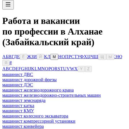
Работа и вакансии
по профессии в Алханае
(Забайкальский край)
А
Б
В
Г
Д
Е
Ж
З
И
К
Л
Н
О
П
Р
С
Т
У
Ф
Х
Ц
Ч
Ш
Э
Ю
Ё
Й
М
Щ
Ы
#
Я
A
B
C
D
E
F
G
H
I
J
K
L
M
N
O
P
Q
R
S
T
U
V
W
X
Y
Z
машинист ДВС
машинист дорожной фрезы
машинист ДЭС
машинист железнодорожного крана
машинист железнодорожно-строительных машин
машинист земснаряда
машинист катка
машинист КМУ
машинист колесного экскаватора
машинист компрессорной установки
машинист конвейера