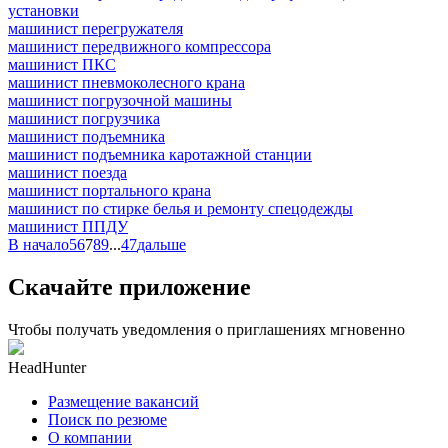
установки
машинист перегружателя
машинист передвижного компрессора
машинист ПКС
машинист пневмоколесного крана
машинист погрузочной машины
машинист погрузчика
машинист подъемника
машинист подъемника каротажной станции
машинист поезда
машинист портального крана
машинист по стирке белья и ремонту спецодежды
машинист ППДУ
В начало
5
6
7
8
9
...
47
дальше
Скачайте приложение
Чтобы получать уведомления о приглашениях мгновенно
HeadHunter
Размещение вакансий
Поиск по резюме
О компании