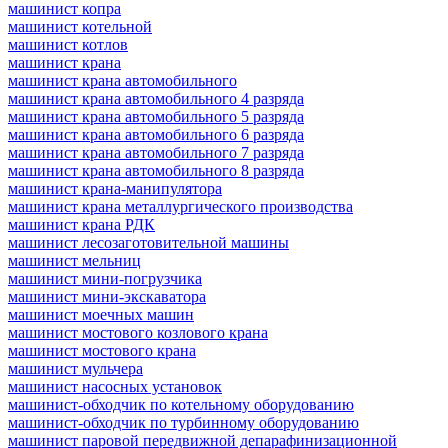
машинист копра
машинист котельной
машинист котлов
машинист крана
машинист крана автомобильного
машинист крана автомобильного 4 разряда
машинист крана автомобильного 5 разряда
машинист крана автомобильного 6 разряда
машинист крана автомобильного 7 разряда
машинист крана автомобильного 8 разряда
машинист крана-манипулятора
машинист крана металлургического производства
машинист крана РДК
машинист лесозаготовительной машины
машинист мельниц
машинист мини-погрузчика
машинист мини-экскаватора
машинист моечных машин
машинист мостового козлового крана
машинист мостового крана
машинист мульчера
машинист насосных установок
машинист-обходчик по котельному оборудованию
машинист-обходчик по турбинному оборудованию
машинист паровой передвижной депарафинизационной