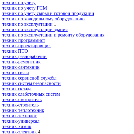
техник по учету
техник по учету ГСМ
техник по учету сырья и готовой продукции
техник по холодильному оборудованию
техник по эксплуатации
1
техник по эксплуатации здания
техник по эксплуатации и ремонту оборудования
техник-программист
техник-проектировщик
техник ПТО
техник-разнорабочий
техник-ремонтник
техник-сантехник
техник связи
техник сервисной службы
техник систем безопасности
техник склада
техник слаботочных систем
техник-смотритель
техник-строитель
техник-теплотехник
техник-технолог
техник-универсал
техник-химик
техник-электрик
4