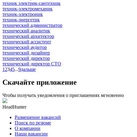
техник электрик-сантехник
техник-электромеханик
техник-электроник
техник-энергетик
технический администратор
технический аналитик
технический архитектор
технический ассистент
технический аудитор
технический дизайнер
технический директор
технический директор CTO
1
2
3
4
5
...
9
дальше
Скачайте приложение
Чтобы получать уведомления о приглашениях мгновенно
HeadHunter
Размещение вакансий
Поиск по резюме
О компании
Наши вакансии