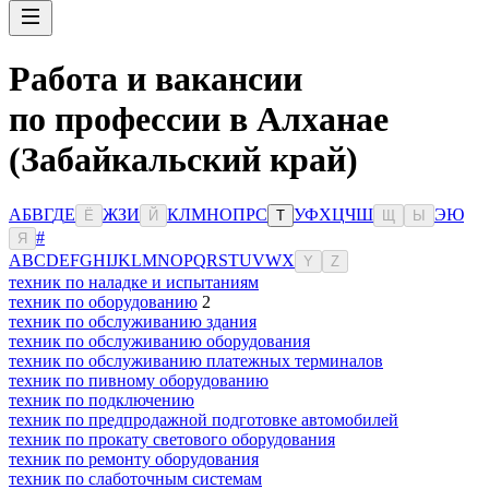
Работа и вакансии
по профессии в Алханае
(Забайкальский край)
А
Б
В
Г
Д
Е
Ж
З
И
К
Л
М
Н
О
П
Р
С
У
Ф
Х
Ц
Ч
Ш
Э
Ю
Ё
Й
Т
Щ
Ы
#
Я
A
B
C
D
E
F
G
H
I
J
K
L
M
N
O
P
Q
R
S
T
U
V
W
X
Y
Z
техник по наладке и испытаниям
техник по оборудованию
2
техник по обслуживанию здания
техник по обслуживанию оборудования
техник по обслуживанию платежных терминалов
техник по пивному оборудованию
техник по подключению
техник по предпродажной подготовке автомобилей
техник по прокату светового оборудования
техник по ремонту оборудования
техник по слаботочным системам