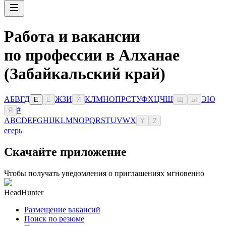
Работа и вакансии
по профессии в Алханае
(Забайкальский край)
А
Б
В
Г
Д
Ж
З
И
К
Л
М
Н
О
П
Р
С
Т
У
Ф
Х
Ц
Ч
Ш
Э
Ю
Е
Ё
Й
Щ
Ы
#
Я
A
B
C
D
E
F
G
H
I
J
K
L
M
N
O
P
Q
R
S
T
U
V
W
X
Y
Z
егерь
Скачайте приложение
Чтобы получать уведомления о приглашениях мгновенно
HeadHunter
Размещение вакансий
Поиск по резюме