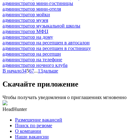
администратор мини-гостиницы
администратор мини-отеля
администратор мойки
администратор музея
администратор музыкальной школы
администратор МФЦ
администратор на дому
администратор на ресепшен в автосалон
администратор на ресепшен в гостиницу
администратор на ресепшн
администратор на телефоне
администратор ночного клуба
В начало
3
4
5
6
7
...
13
дальше
Скачайте приложение
Чтобы получать уведомления о приглашениях мгновенно
HeadHunter
Размещение вакансий
Поиск по резюме
О компании
Наши вакансии