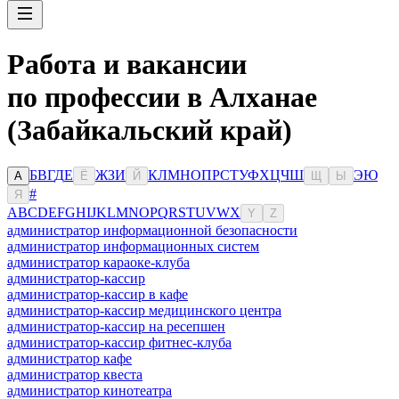
Работа и вакансии
по профессии в Алханае
(Забайкальский край)
Б
В
Г
Д
Е
Ж
З
И
К
Л
М
Н
О
П
Р
С
Т
У
Ф
Х
Ц
Ч
Ш
Э
Ю
А
Ё
Й
Щ
Ы
#
Я
A
B
C
D
E
F
G
H
I
J
K
L
M
N
O
P
Q
R
S
T
U
V
W
X
Y
Z
администратор информационной безопасности
администратор информационных систем
администратор караоке-клуба
администратор-кассир
администратор-кассир в кафе
администратор-кассир медицинского центра
администратор-кассир на ресепшен
администратор-кассир фитнес-клуба
администратор кафе
администратор квеста
администратор кинотеатра