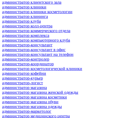
администратор клиентского зала
администратор клиники
администратор клиники косметологии
администратор клининга
администратор клуба
администратор колл-центра
администратор коммерческого отдела
администратор комплекса
администратор компьютерного клуба
администратор-консультант
администратор-консультант в офис
администратор-консультант на телефон
администратор-контролер
администратор-координатор
администратор косметологической клиники
администратор кофейни
администратор-курьер
администратор-логист
администратор магазина
администратор магазина женской одежды
администратор магазина косметики
администратор магазина обуви
администратор магазина одежды
администратор-маркетолог
администратор медицинского центра