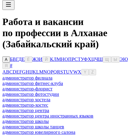
Работа и вакансии
по профессии в Алханае
(Забайкальский край)
Б
В
Г
Д
Е
Ж
З
И
К
Л
М
Н
О
П
Р
С
Т
У
Ф
Х
Ц
Ч
Ш
Э
Ю
А
Ё
Й
Щ
Ы
#
Я
A
B
C
D
E
F
G
H
I
J
K
L
M
N
O
P
Q
R
S
T
U
V
W
X
Y
Z
администратор филиала
администратор фитнес-клуба
администратор-флорист
администратор фотостудии
администратор хостела
администратор-хостес
администратор центра
администратор центра иностранных языков
администратор школы
администратор школы танцев
администратор ювелирного салона