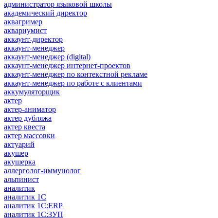
администратор языковой школы
академический директор
аквагример
аквариумист
аккаунт-директор
аккаунт-менеджер
аккаунт-менеджер (digital)
аккаунт-менеджер интернет-проектов
аккаунт-менеджер по контекстной рекламе
аккаунт-менеджер по работе с клиентами
аккумуляторщик
актер
актер-аниматор
актер дубляжа
актер квеста
актер массовки
актуарий
акушер
акушерка
аллерголог-иммунолог
альпинист
аналитик
аналитик 1C
аналитик 1С:ERP
аналитик 1С:ЗУП