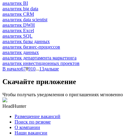
аналитик BI
аналитик big data
аналитик CRM
аналитик data scientist
аналитик DWH
аналитик Excel
аналитик SQL
аналитик базы данных
аналитик бизнес-процессов
аналитик данных
аналитик департамента маркетинга
аналитик инвестиционных проектов
В начало
6
7
8
9
10
...
13
дальше
Скачайте приложение
Чтобы получать уведомления о приглашениях мгновенно
HeadHunter
Размещение вакансий
Поиск по резюме
О компании
Наши вакансии