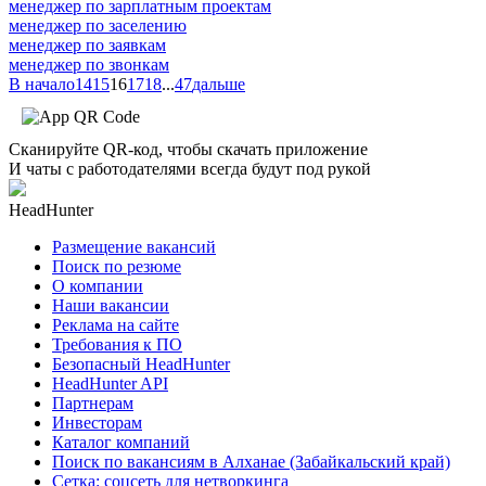
менеджер по зарплатным проектам
менеджер по заселению
менеджер по заявкам
менеджер по звонкам
В начало
14
15
16
17
18
...
47
дальше
Сканируйте QR-код, чтобы скачать приложение
И чаты с работодателями всегда будут под рукой
HeadHunter
Размещение вакансий
Поиск по резюме
О компании
Наши вакансии
Реклама на сайте
Требования к ПО
Безопасный HeadHunter
HeadHunter API
Партнерам
Инвесторам
Каталог компаний
Поиск по вакансиям в Алханае (Забайкальский край)
Сетка: соцсеть для нетворкинга