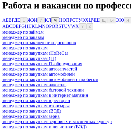
Работа и вакансии по професс
А
Б
В
Г
Д
Е
Ж
З
И
К
Л
Н
О
П
Р
С
Т
У
Ф
Х
Ц
Ч
Ш
Э
Ю
Ё
Й
М
Щ
Ы
Я
A
B
C
D
E
F
G
H
I
J
K
L
M
N
O
P
Q
R
S
T
U
V
W
X
Y
Z
менеджер по займам
менеджер по заказам
менеджер по заключению договоров
менеджер по закупкам
менеджер по закупкам (HoReCa)
менеджер по закупкам (IT)
менеджер по закупкам IT-оборудования
менеджер по закупкам автозапчастей
менеджер по закупкам автомобилей
менеджер по закупкам автомобилей с пробегом
менеджер по закупкам алкоголь
менеджер по закупкам бытовой техники
менеджер по закупкам в интернет-магазин
менеджер по закупкам в ресторан
менеджер по закупкам вторсырья
менеджер по закупкам (ВЭД)
менеджер по закупкам зерна
менеджер по закупкам зерновых и масличных культур
менеджер по закупкам и логистике (ВЭД)