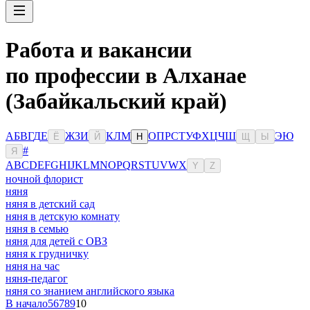
Работа и вакансии
по профессии в Алханае
(Забайкальский край)
А
Б
В
Г
Д
Е
Ж
З
И
К
Л
М
О
П
Р
С
Т
У
Ф
Х
Ц
Ч
Ш
Э
Ю
Ё
Й
Н
Щ
Ы
#
Я
A
B
C
D
E
F
G
H
I
J
K
L
M
N
O
P
Q
R
S
T
U
V
W
X
Y
Z
ночной флорист
няня
няня в детский сад
няня в детскую комнату
няня в семью
няня для детей с ОВЗ
няня к грудничку
няня на час
няня-педагог
няня со знанием английского языка
В начало
5
6
7
8
9
10