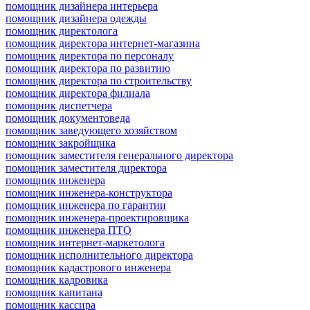
помощник дизайнера интерьера
помощник дизайнера одежды
помощник директолога
помощник директора интернет-магазина
помощник директора по персоналу
помощник директора по развитию
помощник директора по строительству
помощник директора филиала
помощник диспетчера
помощник документоведа
помощник заведующего хозяйством
помощник закройщика
помощник заместителя генерального директора
помощник заместителя директора
помощник инженера
помощник инженера-конструктора
помощник инженера по гарантии
помощник инженера-проектировщика
помощник инженера ПТО
помощник интернет-маркетолога
помощник исполнительного директора
помощник кадастрового инженера
помощник кадровика
помощник капитана
помощник кассира