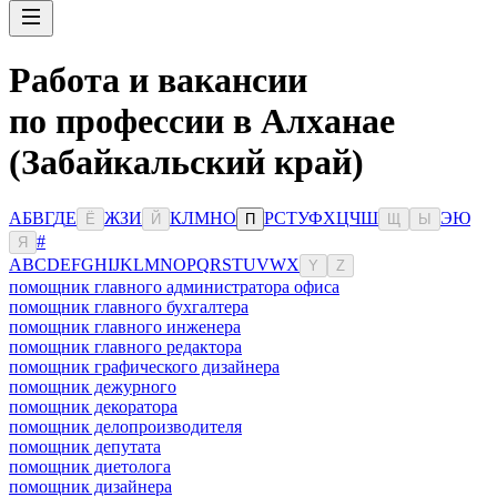
Работа и вакансии
по профессии в Алханае
(Забайкальский край)
А
Б
В
Г
Д
Е
Ж
З
И
К
Л
М
Н
О
Р
С
Т
У
Ф
Х
Ц
Ч
Ш
Э
Ю
Ё
Й
П
Щ
Ы
#
Я
A
B
C
D
E
F
G
H
I
J
K
L
M
N
O
P
Q
R
S
T
U
V
W
X
Y
Z
помощник главного администратора офиса
помощник главного бухгалтера
помощник главного инженера
помощник главного редактора
помощник графического дизайнера
помощник дежурного
помощник декоратора
помощник делопроизводителя
помощник депутата
помощник диетолога
помощник дизайнера