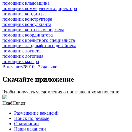
помощник кладовщика
помощник коммерческого директора
помощник кондитера
помощник конструктора
помощник консультанта
помощник контент-менеджера
помощник координатора
помощник кредитного специалиста
помощник ландшафтного дизайнера
помощник логиста
помощник логопеда
помощник маляра
В начало
6
7
8
9
10
...
22
дальше
Скачайте приложение
Чтобы получать уведомления о приглашениях мгновенно
HeadHunter
Размещение вакансий
Поиск по резюме
О компании
Наши вакансии