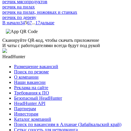
резчик мясопродуктов
резчик на пилах
резчик на пилах, ножовках и станках
резчик по дереву
В начало
3
4
5
6
7
...
17
дальше
Сканируйте QR-код, чтобы скачать приложение
И чаты с работодателями всегда будут под рукой
HeadHunter
Размещение вакансий
Поиск по резюме
О компании
Наши вакансии
Реклама на сайте
Требования к ПО
Безопасный HeadHunter
HeadHunter API
Партнерам
Инвесторам
Каталог компаний
Поиск по вакансиям в Алханае (Забайкальский край)
Сетка: соцсеть для нетворкинга