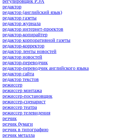
регулировщик РЭА
редактор
редактор (английский язык)
редактор газеты
редактор журнала
редактор интернет-проектов
редактор-копирайтер
редактор корпоративной газеты
редактор-корректор
редактор ленты новостей
редактор новостей
редактор-переводчик
редактор-переводчик английского языка
редактор сайта
редактор текстов
режиссер
режиссер монтажа
режиссер-постановщик
режиссер-сценарист
режиссер театра
режиссер телевидения
резчик
резчик бумаги
резчик в типографию
резчик металла