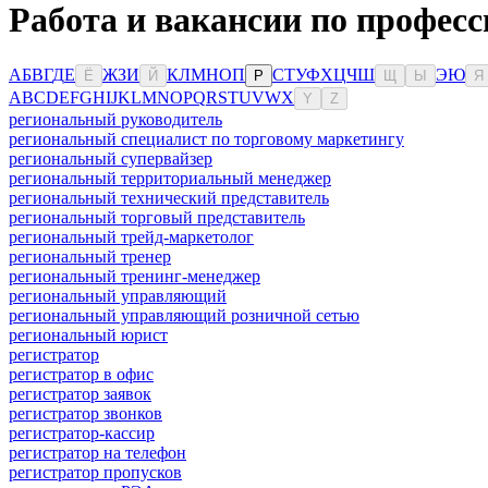
Работа и вакансии по професс
А
Б
В
Г
Д
Е
Ж
З
И
К
Л
М
Н
О
П
С
Т
У
Ф
Х
Ц
Ч
Ш
Э
Ю
Ё
Й
Р
Щ
Ы
Я
A
B
C
D
E
F
G
H
I
J
K
L
M
N
O
P
Q
R
S
T
U
V
W
X
Y
Z
региональный руководитель
региональный специалист по торговому маркетингу
региональный супервайзер
региональный территориальный менеджер
региональный технический представитель
региональный торговый представитель
региональный трейд-маркетолог
региональный тренер
региональный тренинг-менеджер
региональный управляющий
региональный управляющий розничной сетью
региональный юрист
регистратор
регистратор в офис
регистратор заявок
регистратор звонков
регистратор-кассир
регистратор на телефон
регистратор пропусков