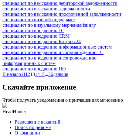
специалист по взысканию дебиторской задолженности
специалист по взысканию задолженности
специалист по взысканию просроченной задолженности
специалист по визовой поддержке
специалист по визуальному мерчендайзингу
специалист по внедрению 1С
специалист по внедрению CRM
специалист по внедрению Битрикс24
специалист по внедрению информационных систем
специалист по внедрению и сопровождению 1С
специалист по внедрению и сопровождению
информационных систем
специалист по внедрению ПО
В начало
11
12
13
14
15
...
36
дальше
Скачайте приложение
Чтобы получать уведомления о приглашениях мгновенно
HeadHunter
Размещение вакансий
Поиск по резюме
О компании