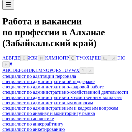
Работа и вакансии
по профессии в Алханае
(Забайкальский край)
А
Б
В
Г
Д
Е
Ж
З
И
К
Л
М
Н
О
П
Р
Т
У
Ф
Х
Ц
Ч
Ш
Э
Ю
Ё
Й
С
Щ
Ы
#
Я
A
B
C
D
E
F
G
H
I
J
K
L
M
N
O
P
Q
R
S
T
U
V
W
X
Y
Z
специалист по адаптации персонала
специалист по административной поддержке
специалист по административно-кадровой работе
специалист по административно-хозяйственной деятельности
специалист по административно-хозяйственным вопросам
специалист по административным вопросам
специалист по административным и кадровым вопросам
специалист по анализу и мониторингу рынка
специалист по аналитике
специалист по андеррайтингу
специалист по анкетированию