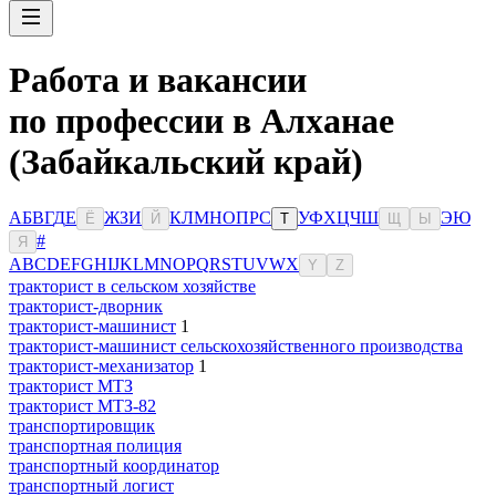
Работа и вакансии
по профессии в Алханае
(Забайкальский край)
А
Б
В
Г
Д
Е
Ж
З
И
К
Л
М
Н
О
П
Р
С
У
Ф
Х
Ц
Ч
Ш
Э
Ю
Ё
Й
Т
Щ
Ы
#
Я
A
B
C
D
E
F
G
H
I
J
K
L
M
N
O
P
Q
R
S
T
U
V
W
X
Y
Z
тракторист в сельском хозяйстве
тракторист-дворник
тракторист-машинист
1
тракторист-машинист сельскохозяйственного производства
тракторист-механизатор
1
тракторист МТЗ
тракторист МТЗ-82
транспортировщик
транспортная полиция
транспортный координатор
транспортный логист