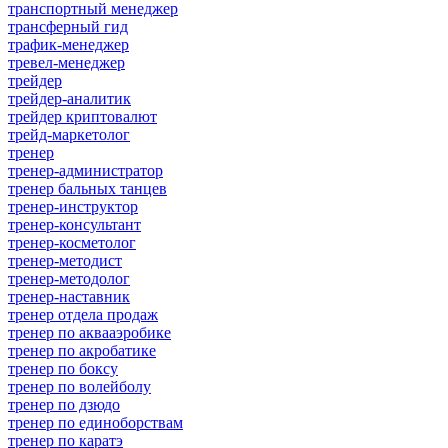
транспортный менеджер
трансферный гид
трафик-менеджер
тревел-менеджер
трейдер
трейдер-аналитик
трейдер криптовалют
трейд-маркетолог
тренер
тренер-администратор
тренер бальных танцев
тренер-инструктор
тренер-консультант
тренер-косметолог
тренер-методист
тренер-методолог
тренер-наставник
тренер отдела продаж
тренер по аквааэробике
тренер по акробатике
тренер по боксу
тренер по волейболу
тренер по дзюдо
тренер по единоборствам
тренер по каратэ