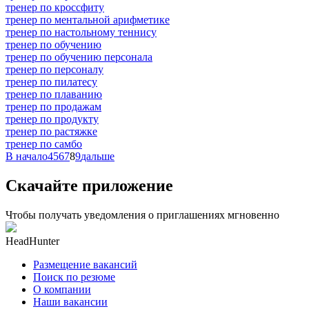
тренер по кроссфиту
тренер по ментальной арифметике
тренер по настольному теннису
тренер по обучению
тренер по обучению персонала
тренер по персоналу
тренер по пилатесу
тренер по плаванию
тренер по продажам
тренер по продукту
тренер по растяжке
тренер по самбо
В начало
4
5
6
7
8
9
дальше
Скачайте приложение
Чтобы получать уведомления о приглашениях мгновенно
HeadHunter
Размещение вакансий
Поиск по резюме
О компании
Наши вакансии