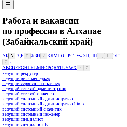
Работа и вакансии
по профессии в Алханае
(Забайкальский край)
А
Б
Г
Д
Е
Ж
З
И
К
Л
М
Н
О
П
Р
С
Т
У
Ф
Х
Ц
Ч
Ш
Э
Ю
В
Ё
Й
Щ
Ы
#
Я
A
B
C
D
E
F
G
H
I
J
K
L
M
N
O
P
Q
R
S
T
U
V
W
X
Y
Z
ведущий рекрутер
ведущий риск-менеджер
ведущий сервисный инженер
ведущий сетевой администратор
ведущий сетевой инженер
ведущий системный администратор
ведущий системный администратор Linux
ведущий системный аналитик
ведущий системный инженер
ведущий специалист
ведущий специалист 1С