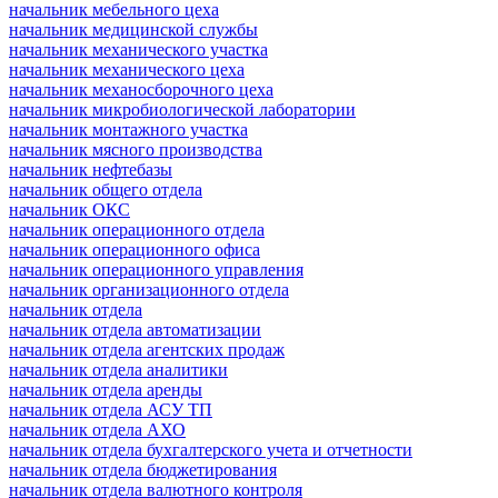
начальник мебельного цеха
начальник медицинской службы
начальник механического участка
начальник механического цеха
начальник механосборочного цеха
начальник микробиологической лаборатории
начальник монтажного участка
начальник мясного производства
начальник нефтебазы
начальник общего отдела
начальник ОКС
начальник операционного отдела
начальник операционного офиса
начальник операционного управления
начальник организационного отдела
начальник отдела
начальник отдела автоматизации
начальник отдела агентских продаж
начальник отдела аналитики
начальник отдела аренды
начальник отдела АСУ ТП
начальник отдела АХО
начальник отдела бухгалтерского учета и отчетности
начальник отдела бюджетирования
начальник отдела валютного контроля