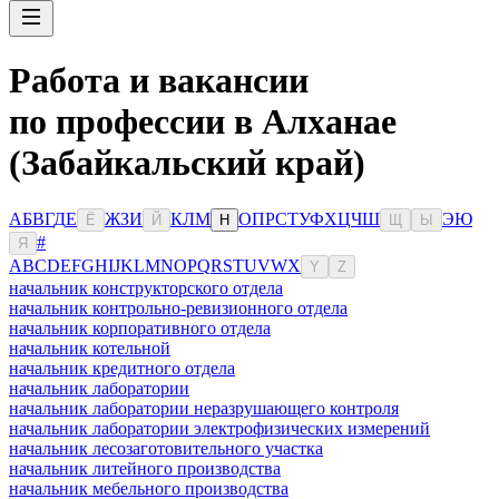
Работа и вакансии
по профессии в Алханае
(Забайкальский край)
А
Б
В
Г
Д
Е
Ж
З
И
К
Л
М
О
П
Р
С
Т
У
Ф
Х
Ц
Ч
Ш
Э
Ю
Ё
Й
Н
Щ
Ы
#
Я
A
B
C
D
E
F
G
H
I
J
K
L
M
N
O
P
Q
R
S
T
U
V
W
X
Y
Z
начальник конструкторского отдела
начальник контрольно-ревизионного отдела
начальник корпоративного отдела
начальник котельной
начальник кредитного отдела
начальник лаборатории
начальник лаборатории неразрушающего контроля
начальник лаборатории электрофизических измерений
начальник лесозаготовительного участка
начальник литейного производства
начальник мебельного производства