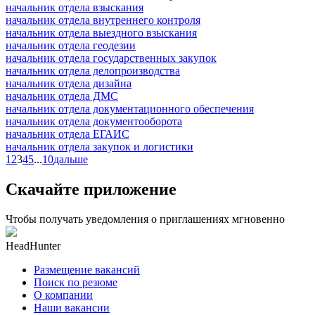
начальник отдела взыскания
начальник отдела внутреннего контроля
начальник отдела выездного взыскания
начальник отдела геодезии
начальник отдела государственных закупок
начальник отдела делопроизводства
начальник отдела дизайна
начальник отдела ДМС
начальник отдела документационного обеспечения
начальник отдела документооборота
начальник отдела ЕГАИС
начальник отдела закупок и логистики
1
2
3
4
5
...
10
дальше
Скачайте приложение
Чтобы получать уведомления о приглашениях мгновенно
HeadHunter
Размещение вакансий
Поиск по резюме
О компании
Наши вакансии